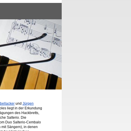
bellacker
und
Jürgen
les liegt in der Erkundung
rägungen des Hackbretts,
he Salterio. Die
 vom Duo Salterio-Cembalo
 mit Sängern), in denen