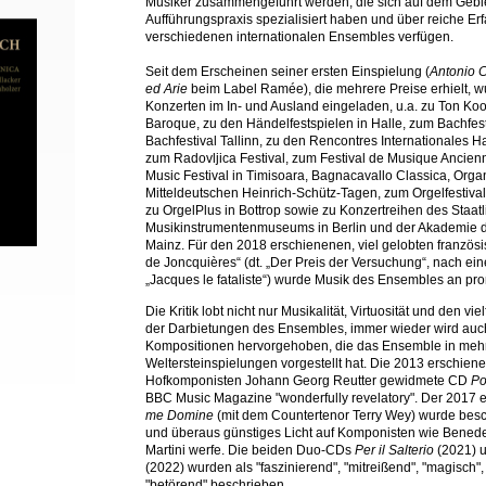
Musiker zusammengeführt werden, die sich auf dem Gebie
Aufführungspraxis spezialisiert haben und über reiche E
verschiedenen internationalen Ensembles verfügen.
Seit dem Erscheinen seiner ersten Einspielung (
Antonio C
ed Arie
beim Label Ramée), die mehrere Preise erhielt, 
Konzerten im In- und Ausland eingeladen, u.a. zu Ton Koo
Baroque, zu den Händelfestspielen in Halle, zum Bachfes
Bachfestival Tallinn, zu den Rencontres Internationales
zum Radovljica Festival, zum Festival de Musique Ancienn
Music Festival in Timisoara, Bagnacavallo Classica, Org
Mitteldeutschen Heinrich-Schütz-Tagen, zum Orgelfestiva
zu OrgelPlus in Bottrop sowie zu Konzertreihen des Staat
Musikinstrumentenmuseums in Berlin und der Akademie d
Mainz. Für den 2018 erschienenen, viel gelobten französ
de Joncquières“ (dt. „Der Preis der Versuchung“, nach ei
„Jacques le fataliste“) wurde Musik des Ensembles an prom
Die Kritik lobt nicht nur Musikalität, Virtuosität und den vi
der Darbietungen des Ensembles, immer wieder wird auch 
Kompositionen hervorgehoben, die das Ensemble in meh
Weltersteinspielungen vorgestellt hat. Die 2013 erschie
Hofkomponisten Johann Georg Reutter gewidmete CD
Po
BBC Music Magazine "wonderfully revelatory". Der 2017
me Domine
(mit dem Countertenor Terry Wey) wurde besch
und überaus günstiges Licht auf Komponisten wie Benede
Martini werfe. Die beiden Duo-CDs
Per il Salterio
(2021) 
(2022) wurden als "faszinierend", "mitreißend", "magisch"
"betörend" beschrieben.