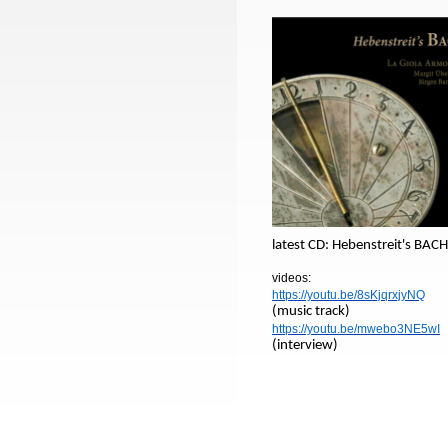
latest CD: Hebenstreit's BACH
videos:
https://youtu.be/8sKjqrxjyNQ
(music track)
https://youtu.be/mwebo3NE5wI
(interview)