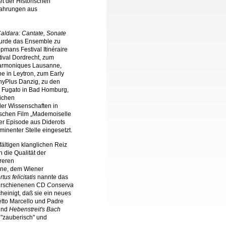
t der Historischen
rfahrungen aus
aldara: Cantate, Sonate
wurde das Ensemble zu
pmans Festival Itinéraire
tival Dordrecht, zum
 Harmoniques Lausanne,
e in Leytron, zum Early
anyPlus Danzig, zu den
l Fugato in Bad Homburg,
lichen
er Wissenschaften in
ischen Film „Mademoiselle
ner Episode aus Diderots
inenter Stelle eingesetzt.
elfältigen klanglichen Reiz
die Qualität der
reren
nene, dem Wiener
rtus felicitatis
nannte das
 erschienenen CD
Conserva
einigt, daß sie ein neues
tto Marcello und Padre
und
Hebenstreit's Bach
, "zauberisch" und