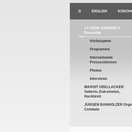
D
ENGLISH
KONTAK
LA GIOIA ARMONICA
Ensemble
Hörbeispiele
Programme
Internationale
Pressestimmen
Photos
Interviews
MARGIT ÜBELLACKER
Salterio, Dulcemelos,
Hackbrett
JÜRGEN BANHOLZER Orgel
Cembalo